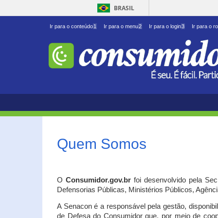
BRASIL
Ir para o conteúdo
1
Ir para o menu
2
Ir para o login
3
Ir para o r
Quem Somos
O
Consumidor.gov.br
foi desenvolvido pela Se
Defensorias Públicas, Ministérios Públicos, Agênc
A Senacon é a responsável pela gestão, disponib
de Defesa do Consumidor que, por meio de coo