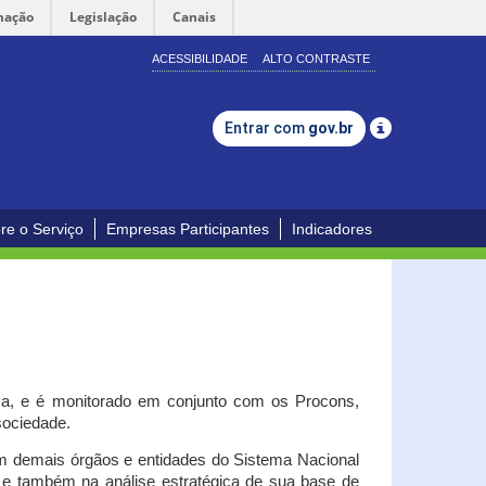
mação
Legislação
Canais
ACESSIBILIDADE
ALTO CONTRASTE
Entrar com
gov.br
re o Serviço
Empresas Participantes
Indicadores
iça, e é monitorado em conjunto com os Procons,
 sociedade.
om demais órgãos e entidades do Sistema Nacional
o e também na análise estratégica de sua base de