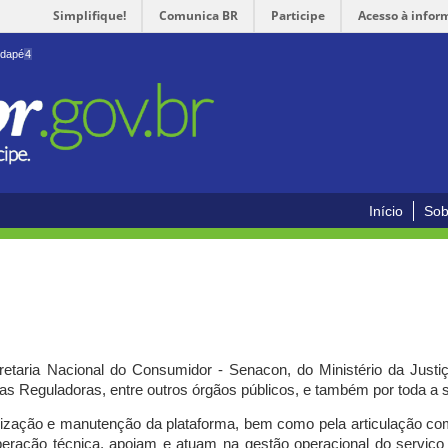
Simplifique!
Comunica BR
Participe
Acesso à infor
odapé
4
Início
Sob
cretaria Nacional do Consumidor - Senacon, do Ministério da Just
ias Reguladoras, entre outros órgãos públicos, e também por toda a
ilização e manutenção da plataforma, bem como pela articulação c
peração técnica, apoiam e atuam
na gestão operacional do serviç