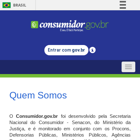
BRASIL
Simplifique!
Comunica BR
Participe
Acesso à informação
Entrar com
gov.br
Legislação
Canais
Toggle
naviga
Quem Somos
O
Consumidor.gov.br
foi desenvolvido pela Secretaria
Nacional do Consumidor - Senacon, do Ministério da
Justiça, e é monitorado em conjunto com os Procons,
Defensorias Públicas, Ministérios Públicos, Agências