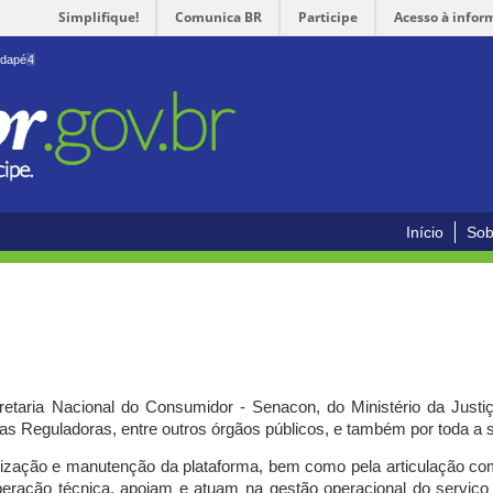
Simplifique!
Comunica BR
Participe
Acesso à infor
odapé
4
Início
Sob
cretaria Nacional do Consumidor - Senacon, do Ministério da Just
ias Reguladoras, entre outros órgãos públicos, e também por toda a
ilização e manutenção da plataforma, bem como pela articulação c
peração técnica, apoiam e atuam
na gestão operacional do serviç