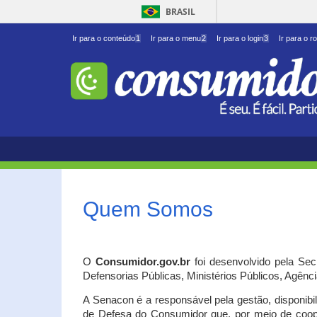
BRASIL
Ir para o conteúdo
1
Ir para o menu
2
Ir para o login
3
Ir para o r
Quem Somos
O
Consumidor.gov.br
foi desenvolvido pela Se
Defensorias Públicas, Ministérios Públicos, Agênc
A Senacon é a responsável pela gestão, disponib
de Defesa do Consumidor que, por meio de coo