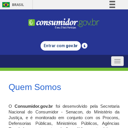
BRASIL
Simplifique!
Comunica BR
Participe
Acesso à informação
Entrar com
gov.br
Legislação
Canais
Toggle
naviga
Quem Somos
O
Consumidor.gov.br
foi desenvolvido pela Secretaria
Nacional do Consumidor - Senacon, do Ministério da
Justiça, e é monitorado em conjunto com os Procons,
Defensorias Públicas, Ministérios Públicos, Agências