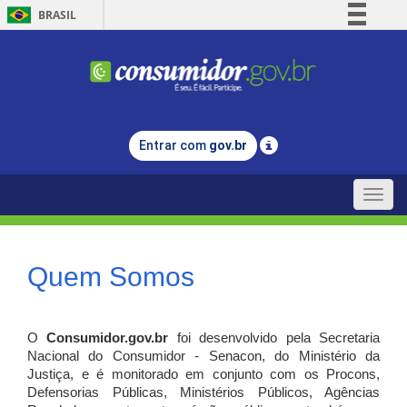
BRASIL
Simplifique!
Comunica BR
Participe
Acesso à informação
Entrar com
gov.br
Legislação
Canais
Toggle
naviga
Quem Somos
O
Consumidor.gov.br
foi desenvolvido pela Secretaria
Nacional do Consumidor - Senacon, do Ministério da
Justiça, e é monitorado em conjunto com os Procons,
Defensorias Públicas, Ministérios Públicos, Agências