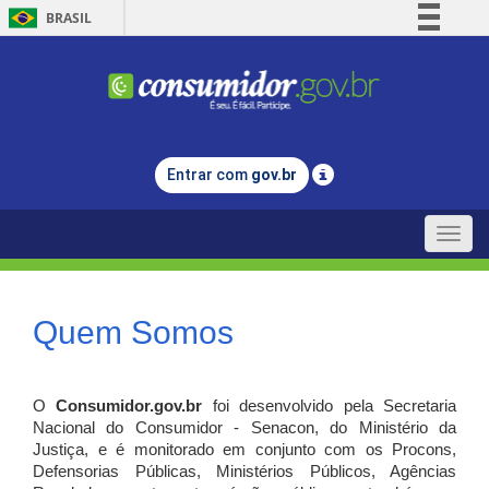
BRASIL
Simplifique!
Comunica BR
Participe
Acesso à informação
Entrar com
gov.br
Legislação
Canais
Toggle
naviga
Quem Somos
O
Consumidor.gov.br
foi desenvolvido pela Secretaria
Nacional do Consumidor - Senacon, do Ministério da
Justiça, e é monitorado em conjunto com os Procons,
Defensorias Públicas, Ministérios Públicos, Agências