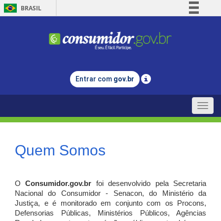
BRASIL
Simplifique!
Comunica BR
Participe
Acesso à informação
Entrar com
gov.br
Legislação
Canais
Toggle
naviga
Quem Somos
O
Consumidor.gov.br
foi desenvolvido pela Secretaria
Nacional do Consumidor - Senacon, do Ministério da
Justiça, e é monitorado em conjunto com os Procons,
Defensorias Públicas, Ministérios Públicos, Agências