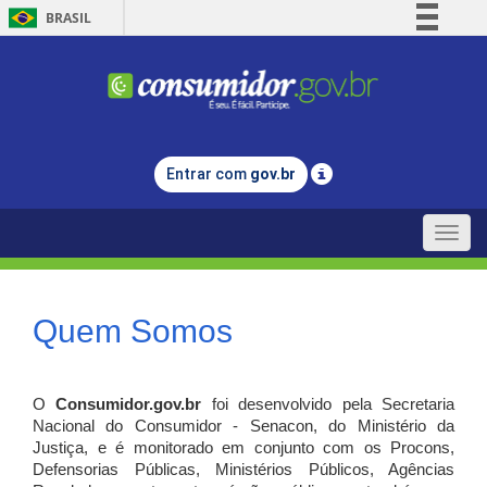
BRASIL
Simplifique!
Comunica BR
Participe
Acesso à informação
Entrar com
gov.br
Legislação
Canais
Toggle
naviga
Quem Somos
O
Consumidor.gov.br
foi desenvolvido pela Secretaria
Nacional do Consumidor - Senacon, do Ministério da
Justiça, e é monitorado em conjunto com os Procons,
Defensorias Públicas, Ministérios Públicos, Agências