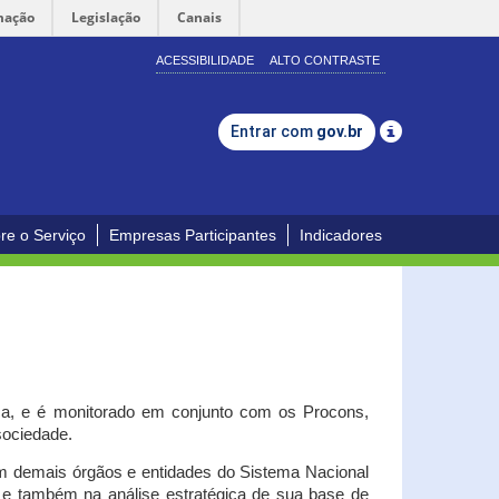
mação
Legislação
Canais
ACESSIBILIDADE
ALTO CONTRASTE
Entrar com
gov.br
re o Serviço
Empresas Participantes
Indicadores
iça, e é monitorado em conjunto com os Procons,
 sociedade.
om demais órgãos e entidades do Sistema Nacional
o e também na análise estratégica de sua base de