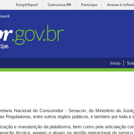
Simplifique!
Comunica BR
Participe
Acesso à infor
odapé
4
Início
Sob
cretaria Nacional do Consumidor - Senacon, do Ministério da Just
ias Reguladoras, entre outros órgãos públicos, e também por toda a
ilização e manutenção da plataforma, bem como pela articulação c
peração técnica, apoiam e atuam
na gestão operacional do serviç