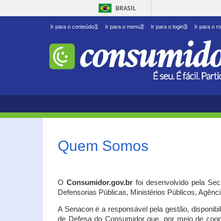
BRASIL
Ir para o conteúdo
1
Ir para o menu
2
Ir para o login
3
Ir para o r
Quem Somos
O
Consumidor.gov.br
foi desenvolvido pela Se
Defensorias Públicas, Ministérios Públicos, Agênc
A Senacon é a responsável pela gestão, disponib
de Defesa do Consumidor que, por meio de coo