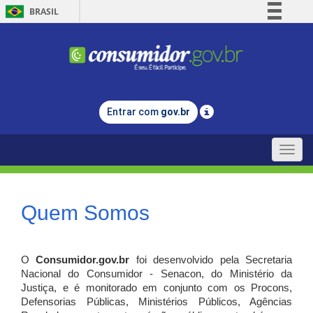
BRASIL
Simplifique!
Comunica BR
Participe
Acesso à informação
Entrar com
gov.br
Legislação
Canais
Toggle
naviga
Quem Somos
O
Consumidor.gov.br
foi desenvolvido pela Secretaria
Nacional do Consumidor - Senacon, do Ministério da
Justiça, e é monitorado em conjunto com os Procons,
Defensorias Públicas, Ministérios Públicos, Agências