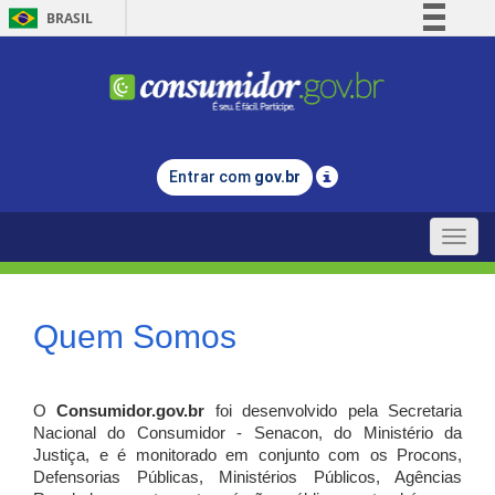
BRASIL
Simplifique!
Comunica BR
Participe
Acesso à informação
Entrar com
gov.br
Legislação
Canais
Toggle
naviga
Quem Somos
O
Consumidor.gov.br
foi desenvolvido pela Secretaria
Nacional do Consumidor - Senacon, do Ministério da
Justiça, e é monitorado em conjunto com os Procons,
Defensorias Públicas, Ministérios Públicos, Agências