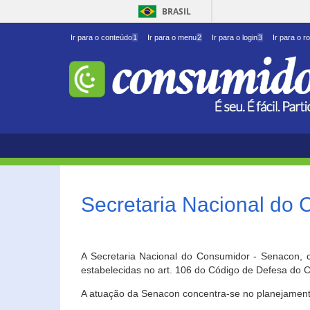
BRASIL
Ir para o conteúdo
1
Ir para o menu
2
Ir para o login
3
Ir para o r
Secretaria Nacional do
A Secretaria Nacional do Consumidor - Senacon, c
estabelecidas no art. 106 do Código de Defesa do C
A atuação da Senacon concentra-se no planejament