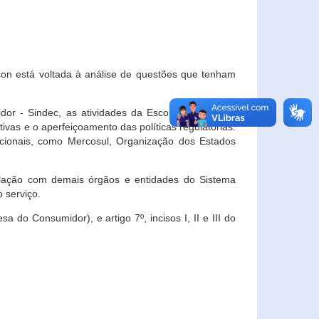
con está voltada à análise de questões que tenham
or - Sindec, as atividades da Escola Nacional de
vas e o aperfeiçoamento das políticas regulatórias.
acionais, como Mercosul, Organização dos Estados
ulação com demais órgãos e entidades do Sistema
 serviço.
 do Consumidor), e artigo 7º, incisos I, II e III do