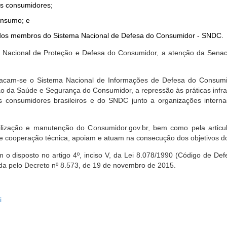
dos consumidores;
onsumo; e
ta dos membros do Sistema Nacional de Defesa do Consumidor - SNDC.
ica Nacional de Proteção e Defesa do Consumidor, a atenção da Sena
stacam-se o Sistema Nacional de Informações de Defesa do Consumid
 da Saúde e Segurança do Consumidor, a repressão às práticas infrati
s consumidores brasileiros e do SNDC junto a organizações intern
bilização e manutenção do Consumidor.gov.br, bem como pela artic
 cooperação técnica, apoiam e atuam na consecução dos objetivos do
 disposto no artigo 4º, inciso V, da Lei 8.078/1990 (Código de Defesa
zada pelo Decreto nº 8.573, de 19 de novembro de 2015.
i