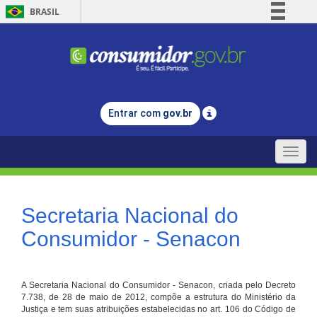
BRASIL
Simplifique!
Comunica BR
Participe
Acesso à informação
Entrar com
gov.br
Legislação
Canais
Toggle
naviga
Secretaria Nacional do
Consumidor - Senacon
A Secretaria Nacional do Consumidor - Senacon, criada pelo Decreto
7.738, de 28 de maio de 2012, compõe a estrutura do Ministério da
Justiça e tem suas atribuições estabelecidas no art. 106 do Código de