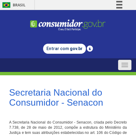
BRASIL
Simplifique!
Comunica BR
Participe
Acesso à informação
Entrar com
gov.br
Legislação
Canais
Toggle
naviga
Secretaria Nacional do
Consumidor - Senacon
A Secretaria Nacional do Consumidor - Senacon, criada pelo Decreto
7.738, de 28 de maio de 2012, compõe a estrutura do Ministério da
Justiça e tem suas atribuições estabelecidas no art. 106 do Código de