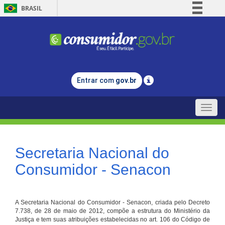
BRASIL
Simplifique!
Comunica BR
Participe
Acesso à informação
Entrar com
gov.br
Legislação
Canais
Toggle
naviga
Secretaria Nacional do
Consumidor - Senacon
A Secretaria Nacional do Consumidor - Senacon, criada pelo Decreto
7.738, de 28 de maio de 2012, compõe a estrutura do Ministério da
Justiça e tem suas atribuições estabelecidas no art. 106 do Código de