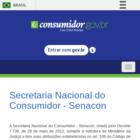
BRASIL
Simplifique!
Comunica BR
Participe
Acesso à informação
Entrar com
gov.br
Legislação
Canais
Toggle
naviga
Secretaria Nacional do
Consumidor - Senacon
A Secretaria Nacional do Consumidor - Senacon, criada pelo Decreto
7.738, de 28 de maio de 2012, compõe a estrutura do Ministério da
Justiça e tem suas atribuições estabelecidas no art. 106 do Código de