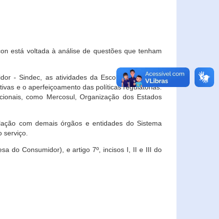
con está voltada à análise de questões que tenham
or - Sindec, as atividades da Escola Nacional de
vas e o aperfeiçoamento das políticas regulatórias.
acionais, como Mercosul, Organização dos Estados
ulação com demais órgãos e entidades do Sistema
 serviço.
 do Consumidor), e artigo 7º, incisos I, II e III do