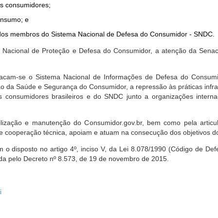
dos consumidores;
onsumo; e
ta dos membros do Sistema Nacional de Defesa do Consumidor - SNDC.
ica Nacional de Proteção e Defesa do Consumidor, a atenção da Sena
stacam-se o Sistema Nacional de Informações de Defesa do Consumid
 da Saúde e Segurança do Consumidor, a repressão às práticas infrati
s consumidores brasileiros e do SNDC junto a organizações intern
bilização e manutenção do Consumidor.gov.br, bem como pela artic
 cooperação técnica, apoiam e atuam na consecução dos objetivos do
 disposto no artigo 4º, inciso V, da Lei 8.078/1990 (Código de Defesa
zada pelo Decreto nº 8.573, de 19 de novembro de 2015.
i