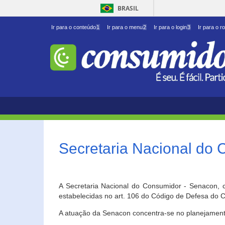
BRASIL
Ir para o conteúdo
1
Ir para o menu
2
Ir para o login
3
Ir para o r
Secretaria Nacional do
A Secretaria Nacional do Consumidor - Senacon, c
estabelecidas no art. 106 do Código de Defesa do C
A atuação da Senacon concentra-se no planejament