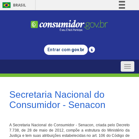
BRASIL
Simplifique!
Comunica BR
Participe
Acesso à informação
Entrar com
gov.br
Legislação
Canais
Toggle
naviga
Secretaria Nacional do
Consumidor - Senacon
A Secretaria Nacional do Consumidor - Senacon, criada pelo Decreto
7.738, de 28 de maio de 2012, compõe a estrutura do Ministério da
Justiça e tem suas atribuições estabelecidas no art. 106 do Código de