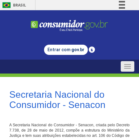
BRASIL
Simplifique!
Comunica BR
Participe
Acesso à informação
Entrar com
gov.br
Legislação
Canais
Toggle
naviga
Secretaria Nacional do
Consumidor - Senacon
A Secretaria Nacional do Consumidor - Senacon, criada pelo Decreto
7.738, de 28 de maio de 2012, compõe a estrutura do Ministério da
Justiça e tem suas atribuições estabelecidas no art. 106 do Código de