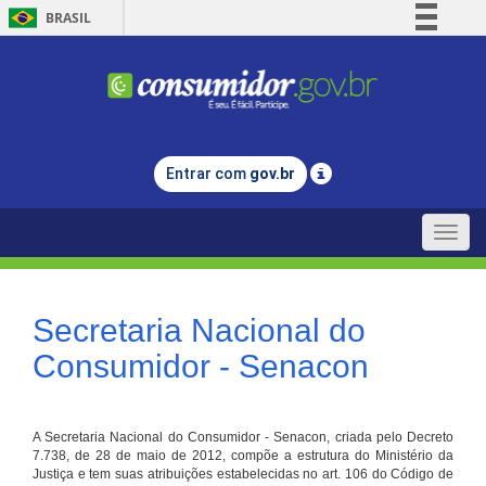
BRASIL
Simplifique!
Comunica BR
Participe
Acesso à informação
Entrar com
gov.br
Legislação
Canais
Toggle
naviga
Secretaria Nacional do
Consumidor - Senacon
A Secretaria Nacional do Consumidor - Senacon, criada pelo Decreto
7.738, de 28 de maio de 2012, compõe a estrutura do Ministério da
Justiça e tem suas atribuições estabelecidas no art. 106 do Código de