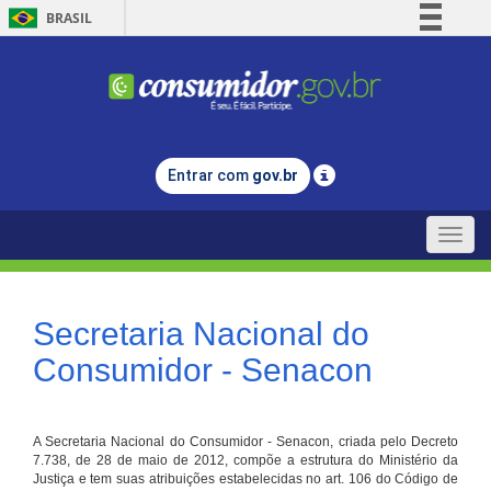
BRASIL
Simplifique!
Comunica BR
Participe
Acesso à informação
Entrar com
gov.br
Legislação
Canais
Toggle
naviga
Secretaria Nacional do
Consumidor - Senacon
A Secretaria Nacional do Consumidor - Senacon, criada pelo Decreto
7.738, de 28 de maio de 2012, compõe a estrutura do Ministério da
Justiça e tem suas atribuições estabelecidas no art. 106 do Código de