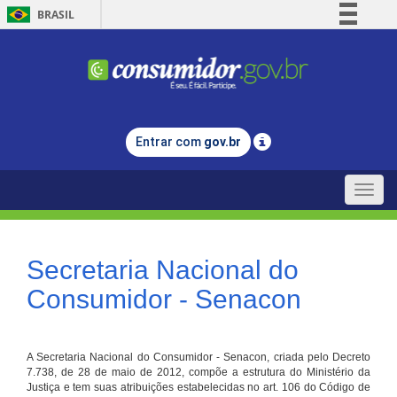
BRASIL
Simplifique!
Comunica BR
Participe
Acesso à informação
Entrar com
gov.br
Legislação
Canais
Toggle
naviga
Secretaria Nacional do
Consumidor - Senacon
A Secretaria Nacional do Consumidor - Senacon, criada pelo Decreto
7.738, de 28 de maio de 2012, compõe a estrutura do Ministério da
Justiça e tem suas atribuições estabelecidas no art. 106 do Código de