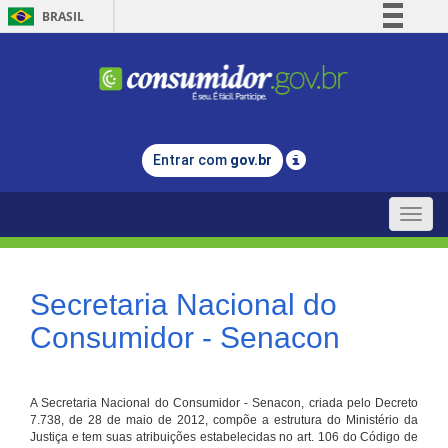
BRASIL
Simplifique!
Comunica BR
Participe
Acesso à informação
Entrar com
gov.br
Legislação
Canais
Toggle
naviga
Secretaria Nacional do
Consumidor - Senacon
A Secretaria Nacional do Consumidor - Senacon, criada pelo Decreto
7.738, de 28 de maio de 2012, compõe a estrutura do Ministério da
Justiça e tem suas atribuições estabelecidas no art. 106 do Código de