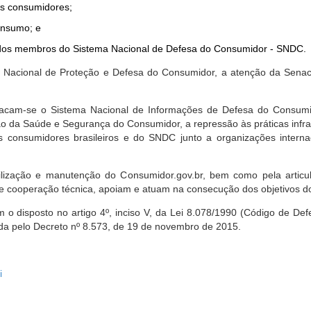
dos consumidores;
onsumo; e
ta dos membros do Sistema Nacional de Defesa do Consumidor - SNDC.
ica Nacional de Proteção e Defesa do Consumidor, a atenção da Sena
stacam-se o Sistema Nacional de Informações de Defesa do Consumid
 da Saúde e Segurança do Consumidor, a repressão às práticas infrati
s consumidores brasileiros e do SNDC junto a organizações intern
bilização e manutenção do Consumidor.gov.br, bem como pela artic
 cooperação técnica, apoiam e atuam na consecução dos objetivos do
 disposto no artigo 4º, inciso V, da Lei 8.078/1990 (Código de Defesa
zada pelo Decreto nº 8.573, de 19 de novembro de 2015.
i