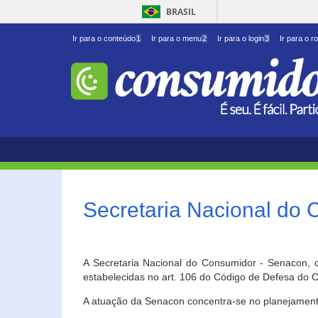
BRASIL
Ir para o conteúdo
1
Ir para o menu
2
Ir para o login
3
Ir para o r
Secretaria Nacional do
A Secretaria Nacional do Consumidor - Senacon, c
estabelecidas no art. 106 do Código de Defesa do C
A atuação da Senacon concentra-se no planejament