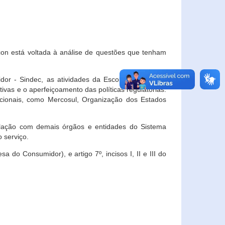
con está voltada à análise de questões que tenham
or - Sindec, as atividades da Escola Nacional de
vas e o aperfeiçoamento das políticas regulatórias.
acionais, como Mercosul, Organização dos Estados
ulação com demais órgãos e entidades do Sistema
 serviço.
 do Consumidor), e artigo 7º, incisos I, II e III do