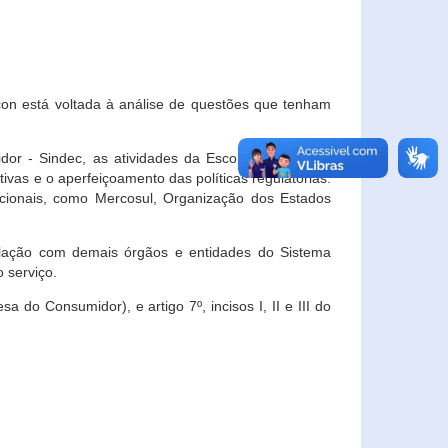
con está voltada à análise de questões que tenham
or - Sindec, as atividades da Escola Nacional de
vas e o aperfeiçoamento das políticas regulatórias.
acionais, como Mercosul, Organização dos Estados
ulação com demais órgãos e entidades do Sistema
 serviço.
 do Consumidor), e artigo 7º, incisos I, II e III do