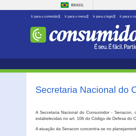
BRASIL
Ir para o conteúdo
1
Ir para o menu
2
Ir para o login
3
Ir para o r
Secretaria Nacional do
A Secretaria Nacional do Consumidor - Senacon, c
estabelecidas no art. 106 do Código de Defesa do C
A atuação da Senacon concentra-se no planejament