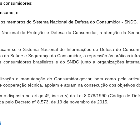
dos consumidores;
onsumo; e
ta dos membros do Sistema Nacional de Defesa do Consumidor - SNDC.
ica Nacional de Proteção e Defesa do Consumidor, a atenção da Sena
stacam-se o Sistema Nacional de Informações de Defesa do Consumid
 da Saúde e Segurança do Consumidor, a repressão às práticas infrati
s consumidores brasileiros e do SNDC junto a organizações intern
bilização e manutenção do Consumidor.gov.br, bem como pela artic
 cooperação técnica, apoiam e atuam na consecução dos objetivos do
 disposto no artigo 4º, inciso V, da Lei 8.078/1990 (Código de Defesa
zada pelo Decreto nº 8.573, de 19 de novembro de 2015.
i