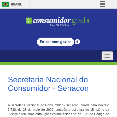
BRASIL
Simplifique!
Comunica BR
Participe
Acesso à informação
Entrar com
gov.br
Legislação
Canais
Toggle
naviga
Secretaria Nacional do
Consumidor - Senacon
A Secretaria Nacional do Consumidor - Senacon, criada pelo Decreto
7.738, de 28 de maio de 2012, compõe a estrutura do Ministério da
Justiça e tem suas atribuições estabelecidas no art. 106 do Código de