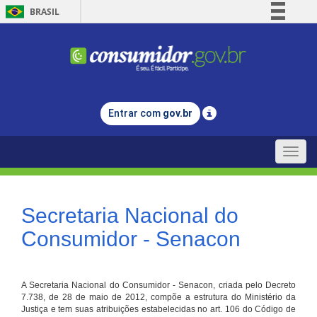
BRASIL
Simplifique!
Comunica BR
Participe
Acesso à informação
Entrar com
gov.br
Legislação
Canais
Toggle
naviga
Secretaria Nacional do
Consumidor - Senacon
A Secretaria Nacional do Consumidor - Senacon, criada pelo Decreto
7.738, de 28 de maio de 2012, compõe a estrutura do Ministério da
Justiça e tem suas atribuições estabelecidas no art. 106 do Código de