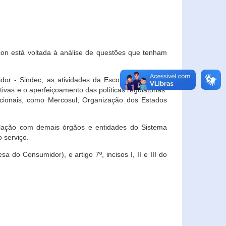
con está voltada à análise de questões que tenham
or - Sindec, as atividades da Escola Nacional de
vas e o aperfeiçoamento das políticas regulatórias.
acionais, como Mercosul, Organização dos Estados
ulação com demais órgãos e entidades do Sistema
 serviço.
 do Consumidor), e artigo 7º, incisos I, II e III do