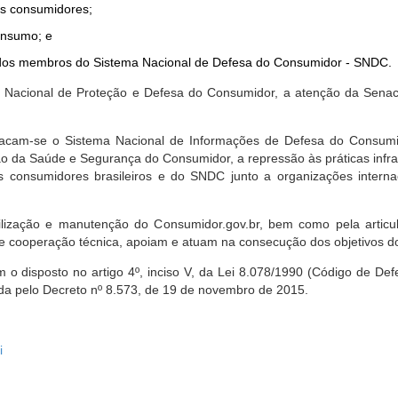
dos consumidores;
onsumo; e
ta dos membros do Sistema Nacional de Defesa do Consumidor - SNDC.
ica Nacional de Proteção e Defesa do Consumidor, a atenção da Sena
stacam-se o Sistema Nacional de Informações de Defesa do Consumid
 da Saúde e Segurança do Consumidor, a repressão às práticas infrati
s consumidores brasileiros e do SNDC junto a organizações intern
bilização e manutenção do Consumidor.gov.br, bem como pela artic
 cooperação técnica, apoiam e atuam na consecução dos objetivos do
 disposto no artigo 4º, inciso V, da Lei 8.078/1990 (Código de Defesa
zada pelo Decreto nº 8.573, de 19 de novembro de 2015.
i