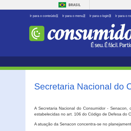
BRASIL
Ir para o conteúdo
1
Ir para o menu
2
Ir para o login
3
Ir para o r
Secretaria Nacional do
A Secretaria Nacional do Consumidor - Senacon, c
estabelecidas no art. 106 do Código de Defesa do C
A atuação da Senacon concentra-se no planejament