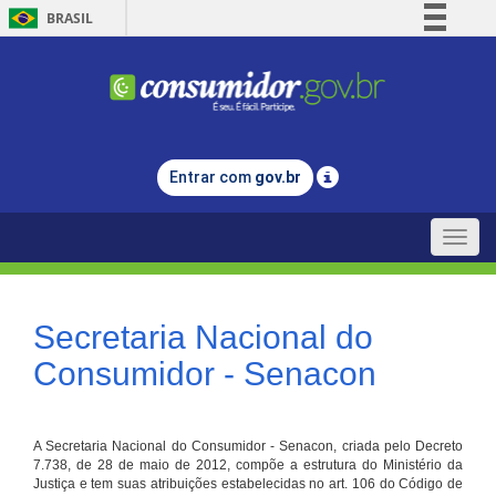
BRASIL
Simplifique!
Comunica BR
Participe
Acesso à informação
Entrar com
gov.br
Legislação
Canais
Toggle
naviga
Secretaria Nacional do
Consumidor - Senacon
A Secretaria Nacional do Consumidor - Senacon, criada pelo Decreto
7.738, de 28 de maio de 2012, compõe a estrutura do Ministério da
Justiça e tem suas atribuições estabelecidas no art. 106 do Código de