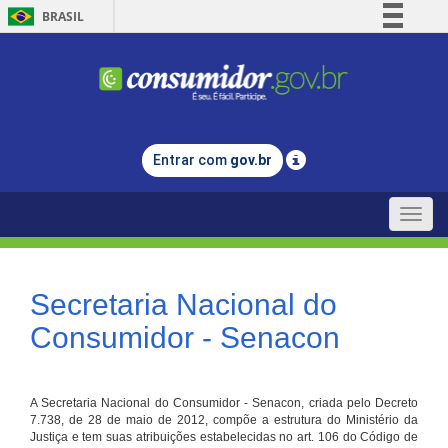
BRASIL
Simplifique!
Comunica BR
Participe
Acesso à informação
Entrar com
gov.br
Legislação
Canais
Toggle
naviga
Secretaria Nacional do
Consumidor - Senacon
A Secretaria Nacional do Consumidor - Senacon, criada pelo Decreto
7.738, de 28 de maio de 2012, compõe a estrutura do Ministério da
Justiça e tem suas atribuições estabelecidas no art. 106 do Código de