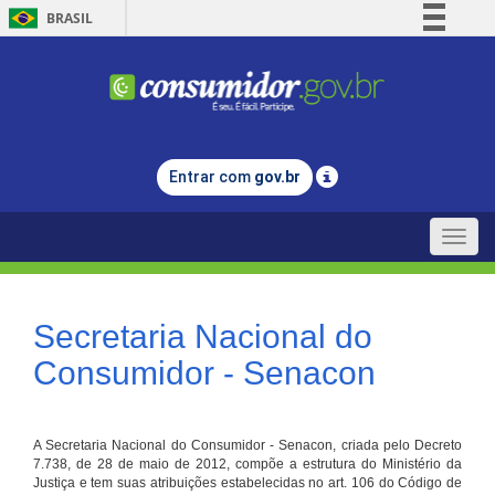
BRASIL
Simplifique!
Comunica BR
Participe
Acesso à informação
Entrar com
gov.br
Legislação
Canais
Toggle
naviga
Secretaria Nacional do
Consumidor - Senacon
A Secretaria Nacional do Consumidor - Senacon, criada pelo Decreto
7.738, de 28 de maio de 2012, compõe a estrutura do Ministério da
Justiça e tem suas atribuições estabelecidas no art. 106 do Código de