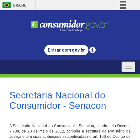
BRASIL
Simplifique!
Comunica BR
Participe
Acesso à informação
Entrar com
gov.br
Legislação
Canais
Toggle
naviga
Secretaria Nacional do
Consumidor - Senacon
A Secretaria Nacional do Consumidor - Senacon, criada pelo Decreto
7.738, de 28 de maio de 2012, compõe a estrutura do Ministério da
Justiça e tem suas atribuições estabelecidas no art. 106 do Código de