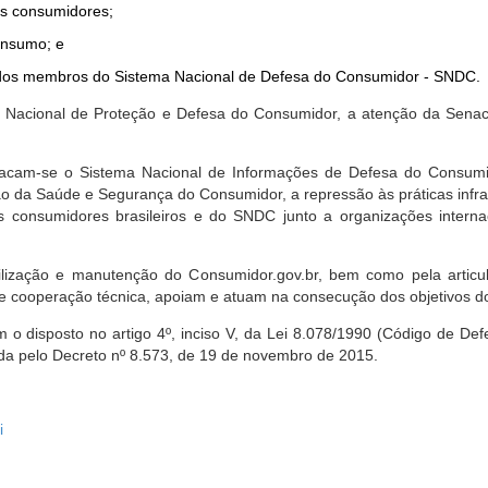
dos consumidores;
onsumo; e
ta dos membros do Sistema Nacional de Defesa do Consumidor - SNDC.
ica Nacional de Proteção e Defesa do Consumidor, a atenção da Sena
stacam-se o Sistema Nacional de Informações de Defesa do Consumid
 da Saúde e Segurança do Consumidor, a repressão às práticas infrati
s consumidores brasileiros e do SNDC junto a organizações intern
bilização e manutenção do Consumidor.gov.br, bem como pela artic
 cooperação técnica, apoiam e atuam na consecução dos objetivos do
 disposto no artigo 4º, inciso V, da Lei 8.078/1990 (Código de Defesa
zada pelo Decreto nº 8.573, de 19 de novembro de 2015.
i