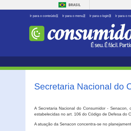
BRASIL
Ir para o conteúdo
1
Ir para o menu
2
Ir para o login
3
Ir para o r
Secretaria Nacional do
A Secretaria Nacional do Consumidor - Senacon, c
estabelecidas no art. 106 do Código de Defesa do C
A atuação da Senacon concentra-se no planejament