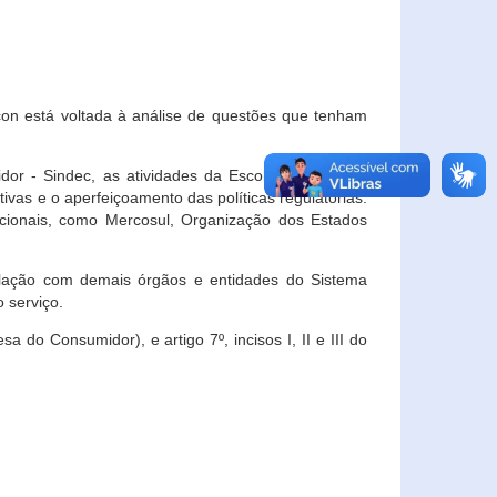
con está voltada à análise de questões que tenham
or - Sindec, as atividades da Escola Nacional de
vas e o aperfeiçoamento das políticas regulatórias.
acionais, como Mercosul, Organização dos Estados
ulação com demais órgãos e entidades do Sistema
 serviço.
 do Consumidor), e artigo 7º, incisos I, II e III do