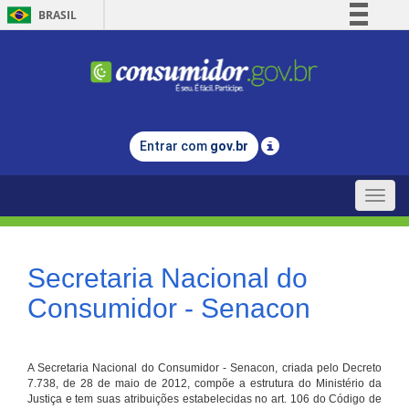
BRASIL
Simplifique!
Comunica BR
Participe
Acesso à informação
Entrar com
gov.br
Legislação
Canais
Toggle
naviga
Secretaria Nacional do
Consumidor - Senacon
A Secretaria Nacional do Consumidor - Senacon, criada pelo Decreto
7.738, de 28 de maio de 2012, compõe a estrutura do Ministério da
Justiça e tem suas atribuições estabelecidas no art. 106 do Código de