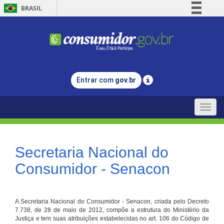
BRASIL
Simplifique!
Comunica BR
Participe
Acesso à informação
Entrar com
gov.br
Legislação
Canais
Toggle
naviga
Secretaria Nacional do
Consumidor - Senacon
A Secretaria Nacional do Consumidor - Senacon, criada pelo Decreto
7.738, de 28 de maio de 2012, compõe a estrutura do Ministério da
Justiça e tem suas atribuições estabelecidas no art. 106 do Código de