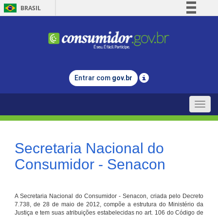
BRASIL
Simplifique!
Comunica BR
Participe
Acesso à informação
Entrar com
gov.br
Legislação
Canais
Toggle
naviga
Secretaria Nacional do
Consumidor - Senacon
A Secretaria Nacional do Consumidor - Senacon, criada pelo Decreto
7.738, de 28 de maio de 2012, compõe a estrutura do Ministério da
Justiça e tem suas atribuições estabelecidas no art. 106 do Código de