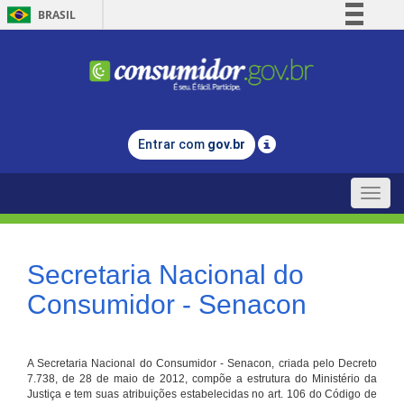
BRASIL
Simplifique!
Comunica BR
Participe
Acesso à informação
Entrar com
gov.br
Legislação
Canais
Toggle
naviga
Secretaria Nacional do
Consumidor - Senacon
A Secretaria Nacional do Consumidor - Senacon, criada pelo Decreto
7.738, de 28 de maio de 2012, compõe a estrutura do Ministério da
Justiça e tem suas atribuições estabelecidas no art. 106 do Código de