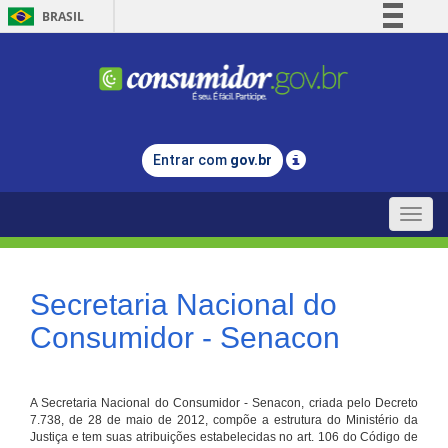
BRASIL
Simplifique!
Comunica BR
Participe
Acesso à informação
Entrar com
gov.br
Legislação
Canais
Toggle
naviga
Secretaria Nacional do
Consumidor - Senacon
A Secretaria Nacional do Consumidor - Senacon, criada pelo Decreto
7.738, de 28 de maio de 2012, compõe a estrutura do Ministério da
Justiça e tem suas atribuições estabelecidas no art. 106 do Código de