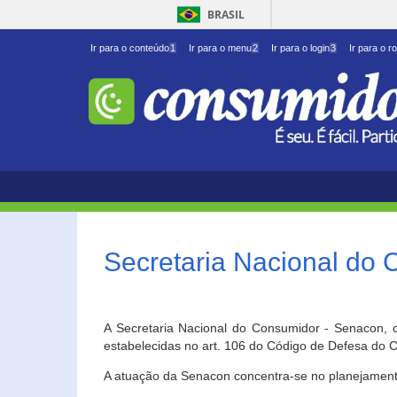
BRASIL
Ir para o conteúdo
1
Ir para o menu
2
Ir para o login
3
Ir para o r
Secretaria Nacional do
A Secretaria Nacional do Consumidor - Senacon, c
estabelecidas no art. 106 do Código de Defesa do C
A atuação da Senacon concentra-se no planejament