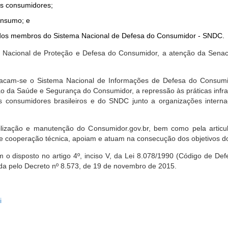
dos consumidores;
onsumo; e
ta dos membros do Sistema Nacional de Defesa do Consumidor - SNDC.
ica Nacional de Proteção e Defesa do Consumidor, a atenção da Sena
stacam-se o Sistema Nacional de Informações de Defesa do Consumid
 da Saúde e Segurança do Consumidor, a repressão às práticas infrati
s consumidores brasileiros e do SNDC junto a organizações intern
bilização e manutenção do Consumidor.gov.br, bem como pela artic
 cooperação técnica, apoiam e atuam na consecução dos objetivos do
 disposto no artigo 4º, inciso V, da Lei 8.078/1990 (Código de Defesa
zada pelo Decreto nº 8.573, de 19 de novembro de 2015.
i