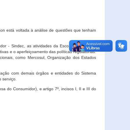
con está voltada à análise de questões que tenham
or - Sindec, as atividades da Escola Nacional de
vas e o aperfeiçoamento das políticas regulatórias.
acionais, como Mercosul, Organização dos Estados
ulação com demais órgãos e entidades do Sistema
 serviço.
 do Consumidor), e artigo 7º, incisos I, II e III do