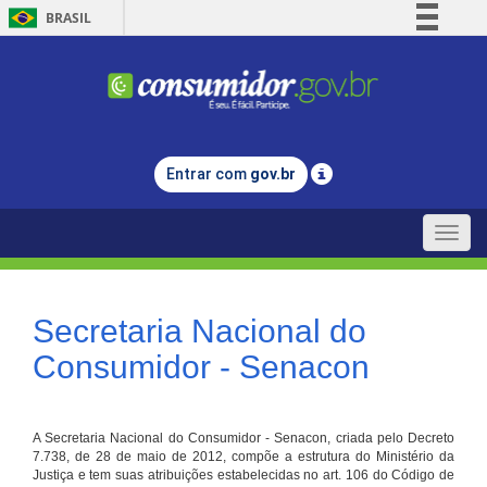
BRASIL
Simplifique!
Comunica BR
Participe
Acesso à informação
Entrar com
gov.br
Legislação
Canais
Toggle
naviga
Secretaria Nacional do
Consumidor - Senacon
A Secretaria Nacional do Consumidor - Senacon, criada pelo Decreto
7.738, de 28 de maio de 2012, compõe a estrutura do Ministério da
Justiça e tem suas atribuições estabelecidas no art. 106 do Código de