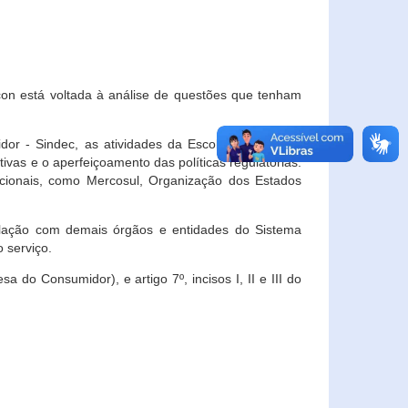
con está voltada à análise de questões que tenham
or - Sindec, as atividades da Escola Nacional de
vas e o aperfeiçoamento das políticas regulatórias.
acionais, como Mercosul, Organização dos Estados
ulação com demais órgãos e entidades do Sistema
 serviço.
 do Consumidor), e artigo 7º, incisos I, II e III do