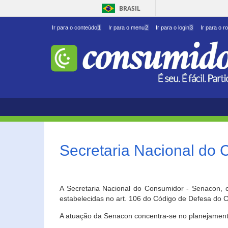
BRASIL
Ir para o conteúdo
1
Ir para o menu
2
Ir para o login
3
Ir para o r
Secretaria Nacional do
A Secretaria Nacional do Consumidor - Senacon, c
estabelecidas no art. 106 do Código de Defesa do C
A atuação da Senacon concentra-se no planejament