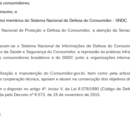
dos consumidores;
onsumo; e
ta dos membros do Sistema Nacional de Defesa do Consumidor - SNDC.
ica Nacional de Proteção e Defesa do Consumidor, a atenção da Sena
stacam-se o Sistema Nacional de Informações de Defesa do Consumid
 da Saúde e Segurança do Consumidor, a repressão às práticas infrati
s consumidores brasileiros e do SNDC junto a organizações intern
bilização e manutenção do Consumidor.gov.br, bem como pela artic
 cooperação técnica, apoiam e atuam na consecução dos objetivos do
 disposto no artigo 4º, inciso V, da Lei 8.078/1990 (Código de Defesa
zada pelo Decreto nº 8.573, de 19 de novembro de 2015.
i