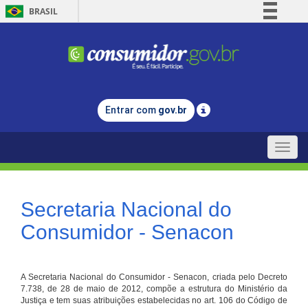
BRASIL
Simplifique!
Comunica BR
Participe
Acesso à informação
Entrar com
gov.br
Legislação
Canais
Toggle
naviga
Secretaria Nacional do
Consumidor - Senacon
A Secretaria Nacional do Consumidor - Senacon, criada pelo Decreto
7.738, de 28 de maio de 2012, compõe a estrutura do Ministério da
Justiça e tem suas atribuições estabelecidas no art. 106 do Código de