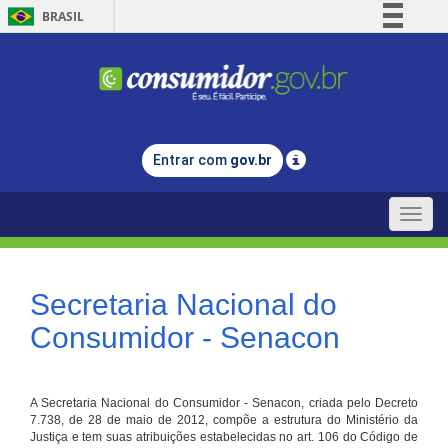
BRASIL
Simplifique!
Comunica BR
Participe
Acesso à informação
Entrar com
gov.br
Legislação
Canais
Toggle
naviga
Secretaria Nacional do
Consumidor - Senacon
A Secretaria Nacional do Consumidor - Senacon, criada pelo Decreto
7.738, de 28 de maio de 2012, compõe a estrutura do Ministério da
Justiça e tem suas atribuições estabelecidas no art. 106 do Código de