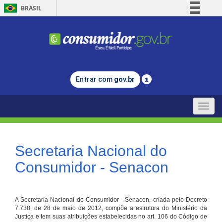
BRASIL
Simplifique!
Comunica BR
Participe
Acesso à informação
Entrar com
gov.br
Legislação
Canais
Toggle
naviga
Secretaria Nacional do
Consumidor - Senacon
A Secretaria Nacional do Consumidor - Senacon, criada pelo Decreto
7.738, de 28 de maio de 2012, compõe a estrutura do Ministério da
Justiça e tem suas atribuições estabelecidas no art. 106 do Código de