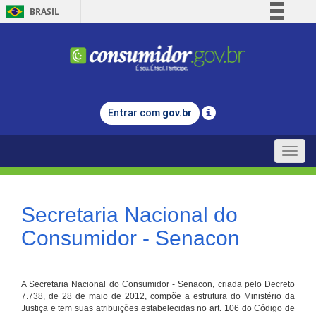
BRASIL
Simplifique!
Comunica BR
Participe
Acesso à informação
Entrar com
gov.br
Legislação
Canais
Toggle
naviga
Secretaria Nacional do
Consumidor - Senacon
A Secretaria Nacional do Consumidor - Senacon, criada pelo Decreto
7.738, de 28 de maio de 2012, compõe a estrutura do Ministério da
Justiça e tem suas atribuições estabelecidas no art. 106 do Código de