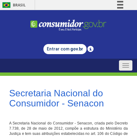
BRASIL
Simplifique!
Comunica BR
Participe
Acesso à informação
Entrar com
gov.br
Legislação
Canais
Toggle
naviga
Secretaria Nacional do
Consumidor - Senacon
A Secretaria Nacional do Consumidor - Senacon, criada pelo Decreto
7.738, de 28 de maio de 2012, compõe a estrutura do Ministério da
Justiça e tem suas atribuições estabelecidas no art. 106 do Código de