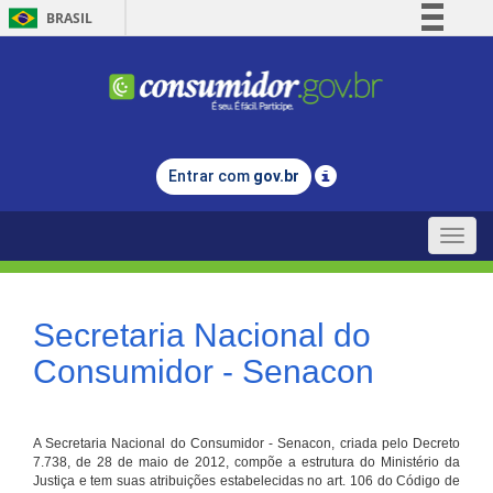
BRASIL
Simplifique!
Comunica BR
Participe
Acesso à informação
Entrar com
gov.br
Legislação
Canais
Toggle
naviga
Secretaria Nacional do
Consumidor - Senacon
A Secretaria Nacional do Consumidor - Senacon, criada pelo Decreto
7.738, de 28 de maio de 2012, compõe a estrutura do Ministério da
Justiça e tem suas atribuições estabelecidas no art. 106 do Código de