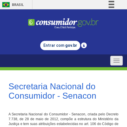
BRASIL
Simplifique!
Comunica BR
Participe
Acesso à informação
Entrar com
gov.br
Legislação
Canais
Toggle
naviga
Secretaria Nacional do
Consumidor - Senacon
A Secretaria Nacional do Consumidor - Senacon, criada pelo Decreto
7.738, de 28 de maio de 2012, compõe a estrutura do Ministério da
Justiça e tem suas atribuições estabelecidas no art. 106 do Código de