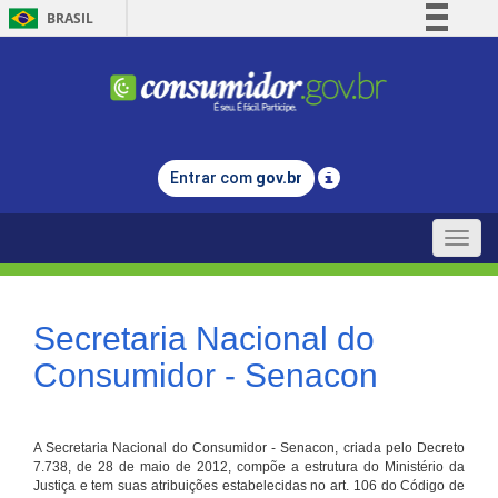
BRASIL
Simplifique!
Comunica BR
Participe
Acesso à informação
Entrar com
gov.br
Legislação
Canais
Toggle
naviga
Secretaria Nacional do
Consumidor - Senacon
A Secretaria Nacional do Consumidor - Senacon, criada pelo Decreto
7.738, de 28 de maio de 2012, compõe a estrutura do Ministério da
Justiça e tem suas atribuições estabelecidas no art. 106 do Código de