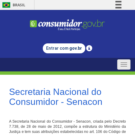
BRASIL
Simplifique!
Comunica BR
Participe
Acesso à informação
Entrar com
gov.br
Legislação
Canais
Toggle
naviga
Secretaria Nacional do
Consumidor - Senacon
A Secretaria Nacional do Consumidor - Senacon, criada pelo Decreto
7.738, de 28 de maio de 2012, compõe a estrutura do Ministério da
Justiça e tem suas atribuições estabelecidas no art. 106 do Código de